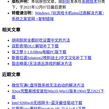
版权声明：
本站原创文章，由
好好
发表在
系统技术
分类
下，于2021年12月07日最后更新
转载请注明：
Windows 7玩游戏卡机ping过高解决方案 |
系统之家官网
+复制链接
相关文章
胡闹厨房全都好吃设置中文的方法
双影奇境DLC解锁补丁下载
保卫萝卜1.0.6Beta电脑PC版下载
斯普拉遁Splatoon2喷射战士2中文汉化补丁下载
狙击精英2无法退出游戏的解决方法
近期文章
微信写满C盘导致系统无法启动的解决方法
Xbox完整离线安装包Win10-Win11版本19041至22621下
载
Intel 9260wifi无线网卡+蓝牙最佳驱动下载
比原版java更好的graalvm-jdk-25.0.1+8.1下载