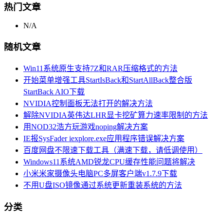
热门文章
N/A
随机文章
Win11系统原生支持7Z和RAR压缩格式的方法
开始菜单增强工具StartIsBack和StartAllBack整合版
StartBack AIO下载
NVIDIA控制面板无法打开的解决方法
解除NVIDIA英伟达LHR显卡挖矿算力速率限制的方法
用NOD32浩方玩游戏noping解决方案
IE报SysFader iexplore.exe应用程序错误解决方案
百度网盘不限速下载工具（满速下载，请低调使用）
Windows11系统AMD锐龙CPU缓存性能问题将解决
小米米家摄像头电脑PC多屏客户端v1.7.9下载
不用U盘ISO镜像通过系统更新重装系统的方法
分类