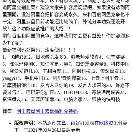
量可能有效期是一年，这个有点太坑了，到期了怎么办呢？难
道阿里会割韭菜？建议大家先扩容后观望吧，如果没有达到阿
里预期，没准阿里会把扩容变成永久，来和百度网盘竞争也不
一定！阿里云盘目前功能还比较简单，外链分享功能还没开
放！这个功能应该推广的大招了！
期待百度和阿里的竞争，这样我们才会更有益处！你扩容到多
少T了呢？
最新福利码兑换码：速度使用！！！
1、飞越彩虹2、扫地僧头发多3、戴老师爱较真4、江宁婆婆
5、陈泥玛评测6、知识就是力量7、知识需要容量8、科技中国
9、我爱爱范儿10、干翻百度,11、阿枫科技12、资深盘友13、
yangyi14、手机中国15、阿里云购爆款16、上云上阿里云17、
达摩院招保洁18、发言人送你的19、发言人求来的20、许愿不
要过气21、巴巴带你扩容22、ITHOME23、寄快递用裹裹24、
资深盘友25、天涯历知幸26、电脑之家27、狠快的快科技
标签：
阿里云盘
阿里云盘福利兑换码
版权声明：
本站原创文章，由
好好
发表在
网络资讯
分类
下，于2021年03月26日最后更新