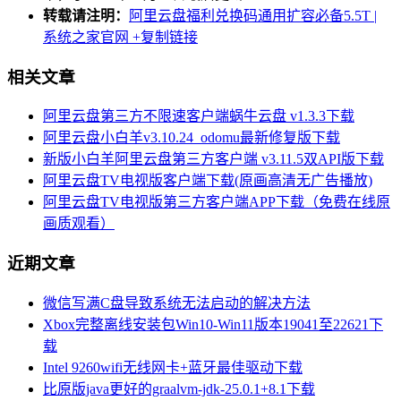
转载请注明：
阿里云盘福利兑换码通用扩容必备5.5T |
系统之家官网
+复制链接
相关文章
阿里云盘第三方不限速客户端蜗牛云盘 v1.3.3下载
阿里云盘小白羊v3.10.24_odomu最新修复版下载
新版小白羊阿里云盘第三方客户端 v3.11.5双API版下载
阿里云盘TV电视版客户端下载(原画高清无广告播放)
阿里云盘TV电视版第三方客户端APP下载（免费在线原
画质观看）
近期文章
微信写满C盘导致系统无法启动的解决方法
Xbox完整离线安装包Win10-Win11版本19041至22621下
载
Intel 9260wifi无线网卡+蓝牙最佳驱动下载
比原版java更好的graalvm-jdk-25.0.1+8.1下载