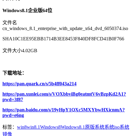
Windows8.1企业版64位
文件名
cn_windows_8.1_enterprise_with_update_x64_dvd_6050374.iso
SHA10C1EE95EBB1714B3EE8453F840DF8FCD41B0F766
文件大小4.02GB
下载地址：
https://pan.quark.cn/s/5b4ff043a214
https://pan.xunlei.com/s/VOXbbviBg0eatmtV6vBzpKd2A1?
pwd=3f87
https://pan.baidu.com/s/19yHpY1QXc5MXYbwHXicnmA?
pwd=e6ng
标签：
win8
win8.1
Windows8
Windows8.1
原版系统
系统iso
系统
镜像