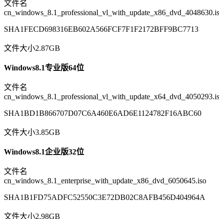
文件名
cn_windows_8.1_professional_vl_with_update_x86_dvd_4048630.i
SHA1FECD698316EB602A566FCF7F1F2172BFF9BC7713
文件大小2.87GB
Windows8.1专业版64位
文件名
cn_windows_8.1_professional_vl_with_update_x64_dvd_4050293.i
SHA1BD1B866707D07C6A460E6AD6E1124782F16ABC60
文件大小3.85GB
Windows8.1企业版32位
文件名
cn_windows_8.1_enterprise_with_update_x86_dvd_6050645.iso
SHA1B1FD75ADFC52550C3E72DB02C8AFB456D404964A
文件大小2.98GB