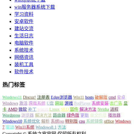
win服务器系统下载
学习资料
安卓软件
建站交流
生活日志
电脑软件
系统技术
网络资讯
装机工具
软件技术
热门标签
Windows11
Discuz!
注册表
Edge浏览器
Win11
hosts
破解版
cmd
安卓
Windows
激活
原版系统
U盘
网站
游戏
PotPlayer
系统安装
去广告
显
卡
AMD
微软
补丁
win10
Linux
SEO
固件
解决方法
Nvidia
进程
Wordpress
浏览器
解决方法
路由器
绿色版
更新
单文件版
播放器
Windows10
系统优化
解析
系统iso
特别版
cpu
系统镜像
office
Windows
7
驱动
Win11系统
Windows8.1
方法
Copyright © 系统之家官网 保留所有权利.