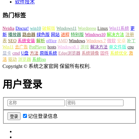
软件技术
热门标签
Nvidia
Discuz!
win10
破解版
Windows11
Wordpress
Linux
Win11系统
更
新
播放器
路由器
绿色版
网站
进程
特别版
Windows10
解决方法
注册
表
SEO
系统安装
解析
office
AMD
Windows
Windows 7
微软
安卓
补丁
Win11
去广告
PotPlayer
hosts
Windows8.1
游戏
解决方法
单文件版
cpu
显卡
cmd
U盘
方法
原版系统
Edge浏览器
系统镜像
固件
系统优化
激
活
驱动
浏览器
系统iso
Copyright © 系统之家官网 保留所有权利.
用户登录
记住登录信息