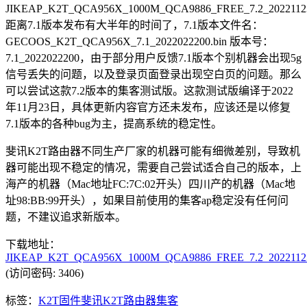
JIKEAP_K2T_QCA956X_1000M_QCA9886_FREE_7.2_2022112
距离7.1版本发布有大半年的时间了，7.1版本文件名：
GECOOS_K2T_QCA956X_7.1_2022022200.bin 版本号：
7.1_2022022200，由于部分用户反馈7.1版本个别机器会出现5g
信号丢失的问题，以及登录页面登录出现空白页的问题。那么
可以尝试这款7.2版本的集客测试版。这款测试版编译于2022
年11月23日，具体更新内容官方还未发布，应该还是以修复
7.1版本的各种bug为主，提高系统的稳定性。
斐讯K2T路由器不同生产厂家的机器可能有细微差别，导致机
器可能出现不稳定的情况，需要自己尝试适合自己的版本，上
海产的机器（Mac地址FC:7C:02开头）四川产的机器（Mac地
址98:BB:99开头），如果目前使用的集客ap稳定没有任何问
题，不建议追求新版本。
下载地址：
JIKEAP_K2T_QCA956X_1000M_QCA9886_FREE_7.2_20221123
(访问密码: 3406)
标签：
K2T
固件
斐讯K2T
路由器
集客