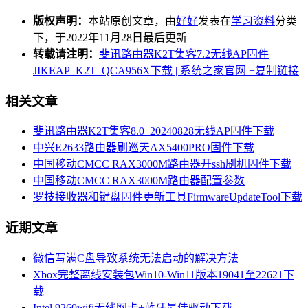
版权声明：
本站原创文章，由
好好
发表在
学习资料
分类
下，于2022年11月28日最后更新
转载请注明：
斐讯路由器K2T集客7.2无线AP固件
JIKEAP_K2T_QCA956X下载 | 系统之家官网
+复制链接
相关文章
斐讯路由器K2T集客8.0_20240828无线AP固件下载
中兴E2633路由器刷巡天AX5400PRO固件下载
中国移动CMCC RAX3000M路由器开ssh刷机固件下载
中国移动CMCC RAX3000M路由器配置参数
罗技接收器和键盘固件更新工具FirmwareUpdateTool下载
近期文章
微信写满C盘导致系统无法启动的解决方法
Xbox完整离线安装包Win10-Win11版本19041至22621下
载
Intel 9260wifi无线网卡+蓝牙最佳驱动下载