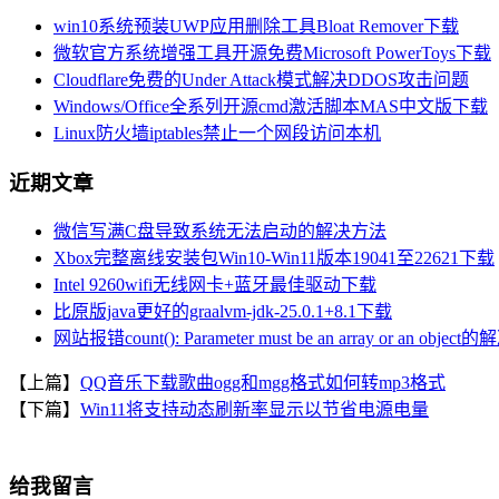
win10系统预装UWP应用删除工具Bloat Remover下载
微软官方系统增强工具开源免费Microsoft PowerToys下载
Cloudflare免费的Under Attack模式解决DDOS攻击问题
Windows/Office全系列开源cmd激活脚本MAS中文版下载
Linux防火墙iptables禁止一个网段访问本机
近期文章
微信写满C盘导致系统无法启动的解决方法
Xbox完整离线安装包Win10-Win11版本19041至22621下载
Intel 9260wifi无线网卡+蓝牙最佳驱动下载
比原版java更好的graalvm-jdk-25.0.1+8.1下载
网站报错count(): Parameter must be an array or an objec
【上篇】
QQ音乐下载歌曲ogg和mgg格式如何转mp3格式
【下篇】
Win11将支持动态刷新率显示以节省电源电量
给我留言