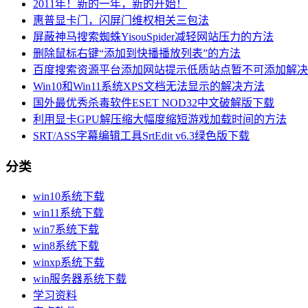
2011年！新的一年，新的开始！
惠普显卡门，闪屏门维权相关三包法
屏蔽神马搜索蜘蛛YisouSpider减轻网站压力的方法
删除鼠标右键“添加到快播播放列表”的方法
百度搜索资源平台添加网站提示低质站点暂不可添加解决
Win10和Win11系统XPS文档无法显示的解决方法
国外最优秀杀毒软件ESET NOD32中文破解版下载
利用显卡GPU解压缩大幅度缩短游戏加载时间的方法
SRT/ASS字幕编辑工具SrtEdit v6.3绿色版下载
分类
win10系统下载
win11系统下载
win7系统下载
win8系统下载
winxp系统下载
win服务器系统下载
学习资料