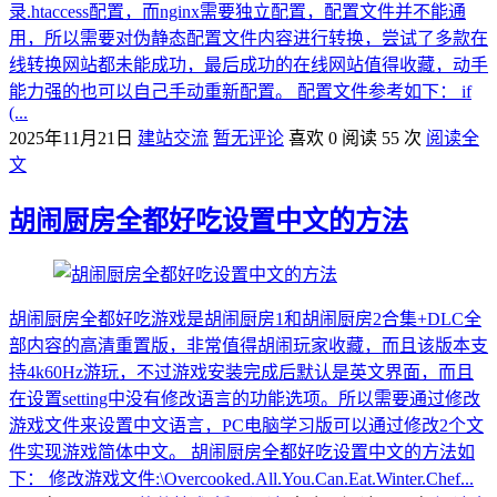
录.htaccess配置，而nginx需要独立配置，配置文件并不能通
用，所以需要对伪静态配置文件内容进行转换，尝试了多款在
线转换网站都未能成功，最后成功的在线网站值得收藏，动手
能力强的也可以自己手动重新配置。 配置文件参考如下： if
(...
2025年11月21日
建站交流
暂无评论
喜欢 0
阅读 55 次
阅读全
文
胡闹厨房全都好吃设置中文的方法
胡闹厨房全都好吃游戏是胡闹厨房1和胡闹厨房2合集+DLC全
部内容的高清重置版，非常值得胡闹玩家收藏，而且该版本支
持4k60Hz游玩，不过游戏安装完成后默认是英文界面，而且
在设置setting中没有修改语言的功能选项。所以需要通过修改
游戏文件来设置中文语言，PC电脑学习版可以通过修改2个文
件实现游戏简体中文。 胡闹厨房全都好吃设置中文的方法如
下： 修改游戏文件:\Overcooked.All.You.Can.Eat.Winter.Chef...