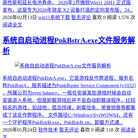
高性能和延长电池寿命。 2026年2月微软Win11 26H1 正式版
发布，这是专为2026年骁龙 X2 设备打造的定向发布版，24...
2026年02月13日
win11系统下载
暂无评论
喜欢 0
阅读 1,576 次
阅读全文
系统自启动进程PnkBstrA.exe文件服务解
析
系统自启动进程PnkBstrA.exe，它是游戏反作弊进程，服务名
称PnkBstrA，服务描述为PunkBuster Service Component [v1032]
，所属公司为even balance，一般在安装某些游戏时候会自动
安装进入系统，但是卸载游戏后并不会自动卸载该程序，比较
知名的游戏，如战地，孤岛惊魂，刺客信条，荣誉勋章等都集
成了该反作弊程序。 文件路径C:\Windows\SysWOW64，还有
一个守护程序PnkBstrB.exe，PnkBstrB.xtr。卸载方式通...
2026年01月24日
软件技术
暂无评论
喜欢 0
阅读 118 次
阅读全
文