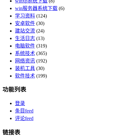
winxp系统下载
(8)
win服务器系统下载
(6)
学习资料
(124)
安卓软件
(30)
建站交流
(24)
生活日志
(13)
电脑软件
(319)
系统技术
(365)
网络资讯
(192)
装机工具
(30)
软件技术
(199)
功能列表
登录
条目feed
评论feed
链接表