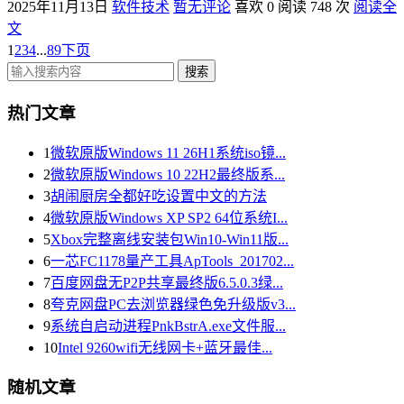
2025年11月13日
软件技术
暂无评论
喜欢 0
阅读 748 次
阅读全
文
1
2
3
4
...
89
下页
热门文章
1
微软原版Windows 11 26H1系统iso镜...
2
微软原版Windows 10 22H2最终版系...
3
胡闹厨房全都好吃设置中文的方法
4
微软原版Windows XP SP2 64位系统I...
5
Xbox完整离线安装包Win10-Win11版...
6
一芯FC1178量产工具ApTools_201702...
7
百度网盘无P2P共享最终版6.5.0.3绿...
8
夸克网盘PC去浏览器绿色免升级版v3...
9
系统自启动进程PnkBstrA.exe文件服...
10
Intel 9260wifi无线网卡+蓝牙最佳...
随机文章