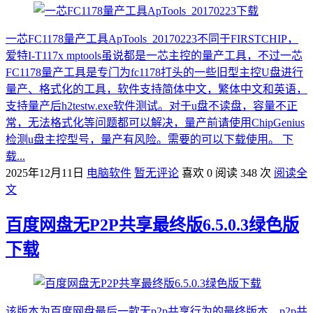
一芯FC1178量产工具ApTools_20170223不同于FIRSTCHIP，
爱特I-T117x mptools虽说都是一芯主控的量产工具，不过一芯
FC1178量产工具是专门为fc1178打头的一些旧型主控U盘进行
量产、格式化的工具，软件支持简体中文，繁体中文和英语，
支持量产后h2testw.exe软件测试。对于u盘不读盘，容量不正
常，无法格式化等问题都可以解决，量产前请使用ChipGenius
检测u盘主控型号，量产有风险。需要的可以下载使用。 下
载...
2025年12月11日
电脑软件
暂无评论
喜欢 0
阅读 348 次
阅读全
文
百度网盘无P2P共享最终版6.5.0.3绿色版
下载
该版本为百度网盘最后一款无p2p共享行为的最终版本，p2p共