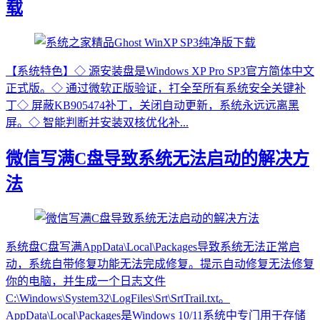
载
【系统特色】◇ 源安装盘是Windows XP Pro SP3官方简体中文
正式版。◇ 通过微软正版验证，打全至所有系统安全关键补
丁◇ 屏蔽KB905474补丁，关闭自动更新，系统永远远离黑
屏。◇ 智能判断并安装双核优化补...
微信写满C盘导致系统无法启动的解决方
法
系统盘C盘写满AppData\Local\Packages导致系统无法正常启
动，系统自带修复功能无法完成修复。提示自动修复无法修复
你的电脑，并生成一个日志文件
C:\Windows\System32\LogFiles\Srt\SrtTrail.txt。
AppData\Local\Packages是‌Windows 10/11系统中专门用于存储‌