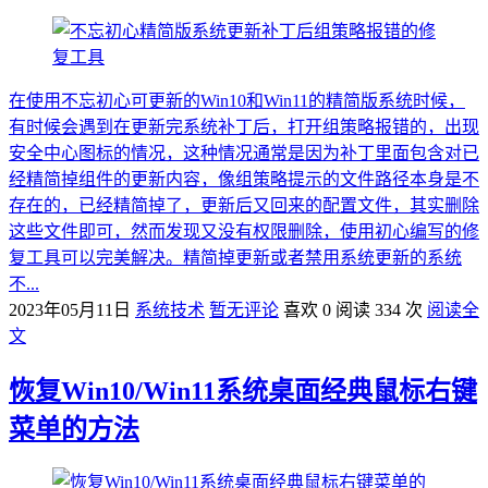
在使用不忘初心可更新的Win10和Win11的精简版系统时候，
有时候会遇到在更新完系统补丁后，打开组策略报错的，出现
安全中心图标的情况，这种情况通常是因为补丁里面包含对已
经精简掉组件的更新内容，像组策略提示的文件路径本身是不
存在的，已经精简掉了，更新后又回来的配置文件，其实删除
这些文件即可，然而发现又没有权限删除，使用初心编写的修
复工具可以完美解决。精简掉更新或者禁用系统更新的系统
不...
2023年05月11日
系统技术
暂无评论
喜欢 0
阅读 334 次
阅读全
文
恢复Win10/Win11系统桌面经典鼠标右键
菜单的方法