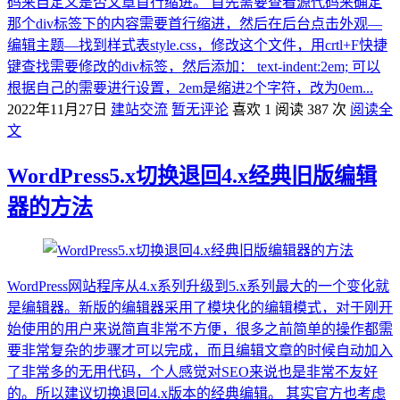
码来自定义是否文章首行缩进。 首先需要查看源代码来确定
那个div标签下的内容需要首行缩进，然后在后台点击外观—
编辑主题—找到样式表style.css，修改这个文件，用crtl+F快捷
键查找需要修改的div标签，然后添加： text-indent:2em; 可以
根据自己的需要进行设置，2em是缩进2个字符，改为0em...
2022年11月27日
建站交流
暂无评论
喜欢 1
阅读 387 次
阅读全
文
WordPress5.x切换退回4.x经典旧版编辑
器的方法
WordPress网站程序从4.x系列升级到5.x系列最大的一个变化就
是编辑器。新版的编辑器采用了模块化的编辑模式，对于刚开
始使用的用户来说简直非常不方便，很多之前简单的操作都需
要非常复杂的步骤才可以完成，而且编辑文章的时候自动加入
了非常多的无用代码，个人感觉对SEO来说也是非常不友好
的。所以建议切换退回4.x版本的经典编辑。 其实官方也考虑