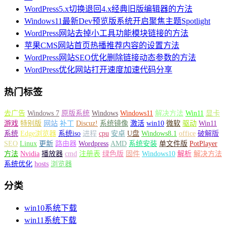
WordPress5.x切换退回4.x经典旧版编辑器的方法
Windows11最新Dev预览版系统开启聚焦主题Spotlight
WordPress网站去掉小工具功能模块链接的方法
苹果CMS网站首页热播推荐内容的设置方法
WordPress网站SEO优化删除链接动态参数的方法
WordPress优化网站打开速度加速代码分享
热门标签
去广告
Windows 7
原版系统
Windows
Windows11
解决方法
Win11
显卡
游戏
特别版
网站
补丁
Discuz!
系统镜像
激活
win10
微软
驱动
Win11
系统
Edge浏览器
系统iso
进程
cpu
安卓
U盘
Windows8.1
office
破解版
SEO
Linux
更新
路由器
Wordpress
AMD
系统安装
单文件版
PotPlayer
方法
Nvidia
播放器
cmd
注册表
绿色版
固件
Windows10
解析
解决方法
系统优化
hosts
浏览器
分类
win10系统下载
win11系统下载