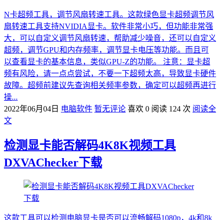
N卡超频工具，调节风扇转速工具。这款绿色显卡超频调节风
扇转速工具支持NVIDIA显卡。软件非常小巧，但功能非常强
大，可以自定义调节风扇转速，帮助减少噪音，还可以自定义
超频，调节GPU和内存频率，调节显卡电压等功能。而且可
以查看显卡的基本信息，类似GPU-Z的功能。 注意：显卡超
频有风险，请一点点尝试，不要一下超频太高，导致显卡硬件
故障。超频前建议先查询相关频率参数，确定可以超频再进行
操...
2022年06月04日
电脑软件
暂无评论
喜欢 0
阅读 124 次
阅读全
文
检测显卡能否解码4K8K视频工具
DXVAChecker下载
这款工具可以检测电脑显卡是否可以流畅解码1080p，4k和8k