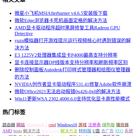
微星小飞机MSIAfterburner v4.6.5安装版下载
微软Edge浏览器卡死机画面定格的解决方法
AMD显卡驱动程序超时黑屏修复工具Radeon GPU
Detective
yuzu模拟器打开游戏提示运行视频核心时遇到错误的解
决方法
E3 1225V2处理器集成显卡P4000最高支持分辨率
显卡连接显示器DP线版本支持分辨率和刷新频率区别
删除控制面板Autodesk打印样式管理器和绘图仪管理器
的方法
NVIDIA创作者显卡驱动程序531.41修复Adobe软件崩溃
微软Office2021无法启动报错0x426-0x0的解决方法
Win11更新WSA 2302.4000.6.0支持优化显卡高性能模式
热门标签
路由器
网站
Windows8.1
cmd
Windows10
游戏
注册表
绿色版
播放器
AMD
hosts
解决方法
Wordpress
解决方法
特别版
U盘
去广告
SEO
系统