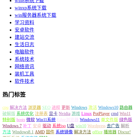
win8系统下载
winxp系统下载
win服务器系统下载
学习资料
安卓软件
建站交流
生活日志
电脑软件
系统技术
网络资讯
装机工具
软件技术
热门标签
cpu
解决方法
浏览器
SEO
进程
更新
Windows
激活
Windows10
路由器
破解版
系统优化
注册表
显卡
Nvidia
游戏
Linux
PotPlayer
cmd
Win11
特别版
hosts
微软
Win11系统
Edge浏览器
Windows11
单文件版
绿色版
Windows 7
补丁
安卓
驱动
系统iso
U盘
win10
Wordpress
去广告
解析
方法
Windows8.1
AMD
固件
系统镜像
解决方法
office
播放器
Discuz!