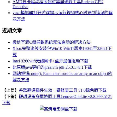
AMD显卡驱动程序超时黑屏修复工具Radeon GPU
Detective
yuzu模拟器打开游戏提示运行视频核心时遇到错误的解
决方法
近期文章
微信写满C盘导致系统无法启动的解决方法
Xbox完整离线安装包Win10-Win11版本19041至22621下
载
Intel 9260wifi无线网卡+蓝牙最佳驱动下载
比原版java更好的graalvm-jdk-25.0.1+8.1下载
网站报错count(): Parameter must be an array or an object的
解决方法
【上篇】
谷歌翻译插件失效一键修复工具 v1.0绿色版下载
【下篇】
联想设备多屏协同工具LenovoOneLite v2.8.200.5121
下载