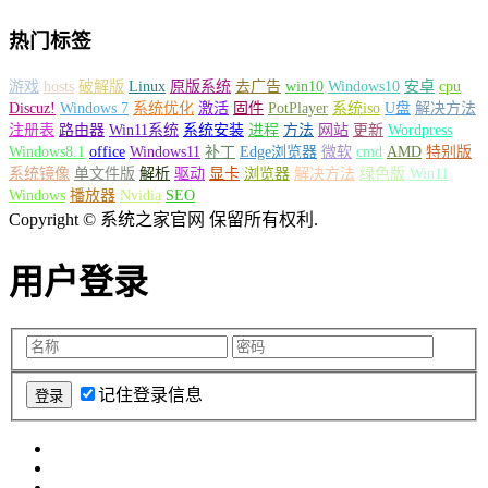
热门标签
游戏
hosts
破解版
Linux
原版系统
去广告
win10
Windows10
安卓
cpu
Discuz!
Windows 7
系统优化
激活
固件
PotPlayer
系统iso
U盘
解决方法
注册表
路由器
Win11系统
系统安装
进程
方法
网站
更新
Wordpress
Windows8.1
office
Windows11
补丁
Edge浏览器
微软
cmd
AMD
特别版
系统镜像
单文件版
解析
驱动
显卡
浏览器
解决方法
绿色版
Win11
Windows
播放器
Nvidia
SEO
Copyright © 系统之家官网 保留所有权利.
用户登录
记住登录信息