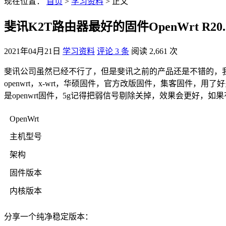
现在位置：
首页
>
学习资料
> 正文
斐讯K2T路由器最好的固件OpenWrt R20.3
2021年04月21日
学习资料
评论 3 条
阅读 2,661 次
斐讯公司虽然已经不行了，但是斐讯之前的产品还是不错的，
openwrt，x-wrt，华硕固件，官方改版固件，集客固件
是openwrt固件，5g记得把弱信号剔除关掉，效果会更好，
OpenWrt
主机型号
架构
固件版本
内核版本
分享一个纯净稳定版本：