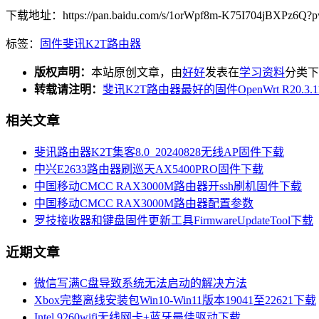
下载地址：https://pan.baidu.com/s/1orWpf8m-K75I704jBXPz6Q?
标签：
固件
斐讯K2T
路由器
版权声明：
本站原创文章，由
好好
发表在
学习资料
分类下
转载请注明：
斐讯K2T路由器最好的固件OpenWrt R20.3.
相关文章
斐讯路由器K2T集客8.0_20240828无线AP固件下载
中兴E2633路由器刷巡天AX5400PRO固件下载
中国移动CMCC RAX3000M路由器开ssh刷机固件下载
中国移动CMCC RAX3000M路由器配置参数
罗技接收器和键盘固件更新工具FirmwareUpdateTool下载
近期文章
微信写满C盘导致系统无法启动的解决方法
Xbox完整离线安装包Win10-Win11版本19041至22621下载
Intel 9260wifi无线网卡+蓝牙最佳驱动下载