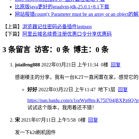
比原版java更好的graalvm-jdk-25.0.1+8.1下载
网站报错count(): Parameter must be an array or an objec
【上篇】
浏览器记住密码必备插件lastpass
【下篇】
阿里云域名续费注册优惠口令分享优惠码
3 条留言 访客：0 条 博主：0 条
jstaifeng888
2022年03月21日 上午11:34
0楼
回复
感谢楼主的分享，我有一台K2T一直闲置在家，感觉它
好好
2022年03月22日 上午11:47
地下1层
回复
https://pan.baidu.com/s/1orWpf8m-K75I704jBXPz6Q?
试试这个版本，我用着还不错！
宋
2021年07月11日 上午5:58
0楼
回复
发一下k2t刷机固件