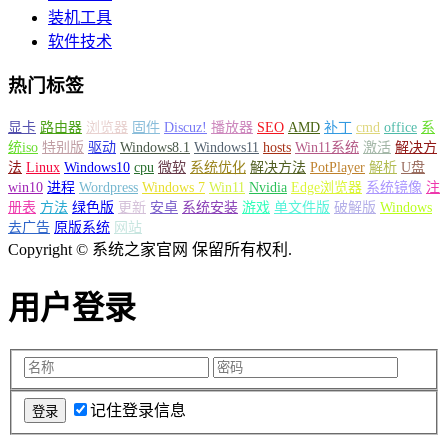
装机工具
软件技术
热门标签
显卡
路由器
浏览器
固件
Discuz!
播放器
SEO
AMD
补丁
cmd
office
系
统iso
特别版
驱动
Windows8.1
Windows11
hosts
Win11系统
激活
解决方
法
Linux
Windows10
cpu
微软
系统优化
解决方法
PotPlayer
解析
U盘
win10
进程
Wordpress
Windows 7
Win11
Nvidia
Edge浏览器
系统镜像
注
册表
方法
绿色版
更新
安卓
系统安装
游戏
单文件版
破解版
Windows
去广告
原版系统
网站
Copyright © 系统之家官网 保留所有权利.
用户登录
记住登录信息