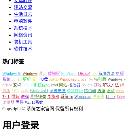
安卓软件
建站交流
生活日志
电脑软件
系统技术
网络资讯
装机工具
软件技术
热门标签
Windows10
Windows
激活
破解版
PotPlayer
Discuz!
cpu
解决方法
原版
系统
win10
更新
显卡
U盘
AMD
Windows8.1
去广告
特别版
Windows 7
office
安卓
Win11
系统优化
cmd
网站
播放器
Nvidia
游戏
解决方法
绿
色版
SEO
解析
Windows11
系统安装
单文件版
路由器
方法
驱动
hosts
补丁
微软
进程
系统镜像
浏览器
系统iso
Wordpress
注册表
Linux
Edge
浏览器
固件
Win11系统
Copyright © 系统之家官网 保留所有权利.
用户登录