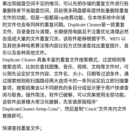
果出现磁盘空间不足的情况，可以先把存储的重复文件进行批
量删除来节省磁盘空间，目前很多网盘都有提供批量删除重复
文件的功能，但是一般都是vip收费功能，在本地系统中存储
的文件也会有同样的重复问题。Duplicate Cleaner是一款重复
文件、目录查找与清理，长期使用电脑且不注重优化清理必然
会造成大量的文件重复冗余，该软件能够根据字节、MD5 以
及其他多种哈希算法等内容比较方式快速查找出重复图片、音
乐以及各种其他文件。
Duplicate Cleaner 具备丰富的重复文件搜索模式、过滤规则等
搜索选项，比如在查找图像、音乐、视频、文档等文件时，可
以预先设定好文件内容、文件名、大小、日期等过滤条件，通
过搜索规则和扫描路径两大选项卡的一系列设定后立即扫描重
复项，搜索结果会以不同颜色的条目分组显示便于用户快速查
阅与取舍。操作简洁，软件已破解，可以完美使用全部功能。
该软件由景楼大佬汉化破解，先安装原版程序”
DuplicateCleaner-Setup-5.msi”，然后复制”Crack”文件夹内文件
替换即可。
快速查找重复文件；