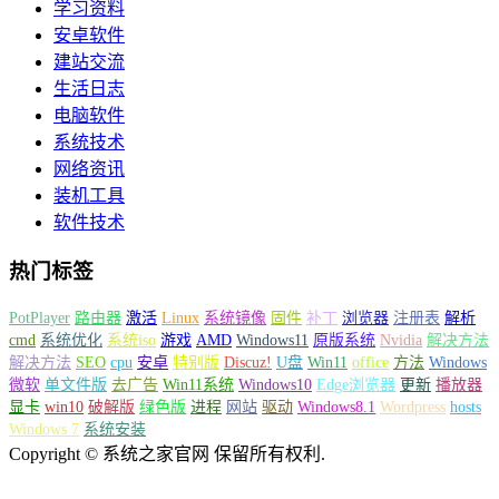
学习资料
安卓软件
建站交流
生活日志
电脑软件
系统技术
网络资讯
装机工具
软件技术
热门标签
PotPlayer
路由器
激活
Linux
系统镜像
固件
补丁
浏览器
注册表
解析
cmd
系统优化
系统iso
游戏
AMD
Windows11
原版系统
Nvidia
解决方法
解决方法
SEO
cpu
安卓
特别版
Discuz!
U盘
Win11
office
方法
Windows
微软
单文件版
去广告
Win11系统
Windows10
Edge浏览器
更新
播放器
显卡
win10
破解版
绿色版
进程
网站
驱动
Windows8.1
Wordpress
hosts
Windows 7
系统安装
Copyright © 系统之家官网 保留所有权利.