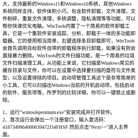
大，支持最新的Windows11和Windows10系统，其他Windows
系统同样支持，软件体积小巧，包含软件卸载，文件清理，文
件粉碎，重复文件清理，系统调整，隐私清理等等功能，可以
帮你快速优化电脑。WinTools内置了一个简易的软件卸载工
具，它是一个集软件安装追踪、分析、卸载于一体的多功能卸
载器。它的使用相当简单，右键选择条目卸载即可，WinTools
会首先调用目标软件自带的卸载程序执行卸载，如果没有则会
直接暴力删除。WinTools的文件扫描功能，是一个简易的垃圾
文件扫描清理工具，从功能上来说，它扫描是Windows常见的
缓存目录与文件，你可以在设置中选择要扫描的盘符与文件类
型，以及设置排除的项目。启动项管理工具这个是非常简单的
小工具，它可以扫描出Windows当前的开机启动项，包括启动
的软件、服务项等，所罗列的比较详细，你可以一键禁止或删
除。
1、运行”wintoolspremium.exe”安装完成并打开软件。
2、首次运行会弹出一个注册窗口，输入激活码：
4187349964000639472J34FHSF 然后点击”Next>>”进入主界
面。