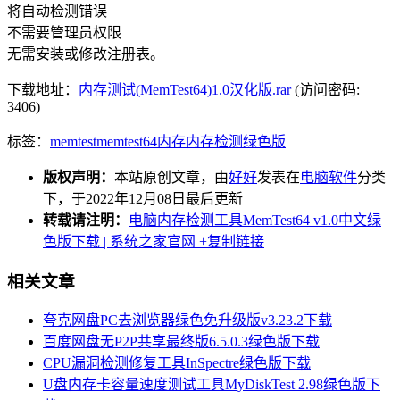
将自动检测错误
不需要管理员权限
无需安装或修改注册表。
下载地址：
内存测试(MemTest64)1.0汉化版.rar
(访问密码:
3406)
标签：
memtest
memtest64
内存
内存检测
绿色版
版权声明：
本站原创文章，由
好好
发表在
电脑软件
分类
下，于2022年12月08日最后更新
转载请注明：
电脑内存检测工具MemTest64 v1.0中文绿
色版下载 | 系统之家官网
+复制链接
相关文章
夸克网盘PC去浏览器绿色免升级版v3.23.2下载
百度网盘无P2P共享最终版6.5.0.3绿色版下载
CPU漏洞检测修复工具InSpectre绿色版下载
U盘内存卡容量速度测试工具MyDiskTest 2.98绿色版下