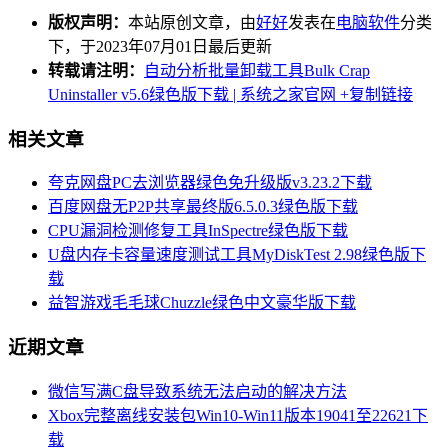
版权声明：
本站原创文章，由
好好
发表在
电脑软件
分类
下，于2023年07月01日最后更新
转载请注明：
自动分析批量卸载工具Bulk Crap
Uninstaller v5.6绿色版下载 | 系统之家官网
+复制链接
相关文章
夸克网盘PC去浏览器绿色免升级版v3.23.2下载
百度网盘无P2P共享最终版6.5.0.3绿色版下载
CPU漏洞检测修复工具InSpectre绿色版下载
U盘内存卡容量速度测试工具MyDiskTest 2.98绿色版下
载
益智游戏毛毛球Chuzzle绿色中文豪华版下载
近期文章
微信写满C盘导致系统无法启动的解决方法
Xbox完整离线安装包Win10-Win11版本19041至22621下
载