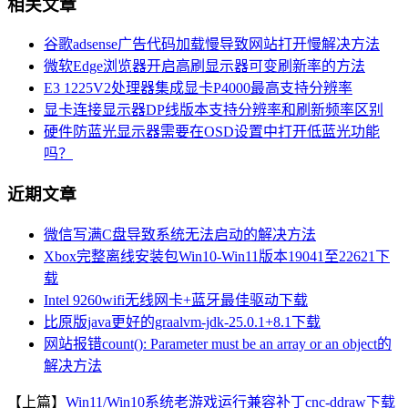
相关文章
谷歌adsense广告代码加载慢导致网站打开慢解决方法
微软Edge浏览器开启高刷显示器可变刷新率的方法
E3 1225V2处理器集成显卡P4000最高支持分辨率
显卡连接显示器DP线版本支持分辨率和刷新频率区别
硬件防蓝光显示器需要在OSD设置中打开低蓝光功能
吗？
近期文章
微信写满C盘导致系统无法启动的解决方法
Xbox完整离线安装包Win10-Win11版本19041至22621下
载
Intel 9260wifi无线网卡+蓝牙最佳驱动下载
比原版java更好的graalvm-jdk-25.0.1+8.1下载
网站报错count(): Parameter must be an array or an object的
解决方法
【上篇】
Win11/Win10系统老游戏运行兼容补丁cnc-ddraw下载