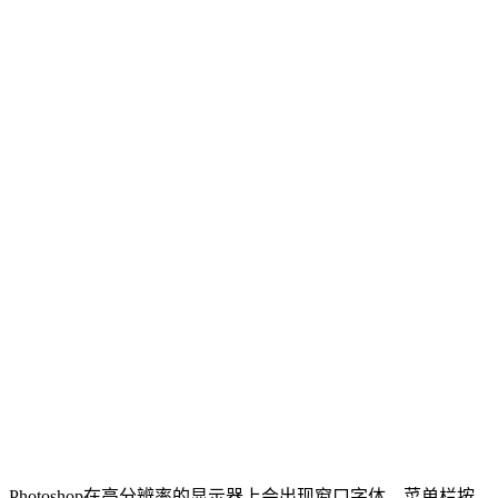
Photoshop在高分辨率的显示器上会出现窗口字体，菜单栏按