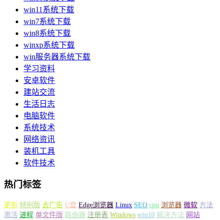
win11系统下载
win7系统下载
win8系统下载
winxp系统下载
win服务器系统下载
学习资料
安卓软件
建站交流
生活日志
电脑软件
系统技术
网络资讯
装机工具
软件技术
热门标签
更新
特别版
去广告
U盘
Edge浏览器
Linux
SEO
cpu
浏览器
微软
方法
激活
进程
单文件版
路由器
注册表
Windows
win10
解决方法
网站