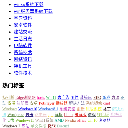
winxp系统下载
win服务器系统下载
学习资料
安卓软件
建站交流
生活日志
电脑软件
系统技术
网络资讯
装机工具
软件技术
热门标签
特别版
Edge浏览器
hosts
Win11
去广告
固件
系统iso
SEO
游戏
方法
驱
动
激活
注册表
安卓
PotPlayer
播放器
解决方法
系统镜像
cmd
Windows
Windows10
Windows8.1
系统安装
更新
原版系统
补丁
解决方
法
Wordpress
显卡
路由器
cpu
解析
Linux
破解版
进程
绿色版
系统优
化
U盘
Windows11
Win11系统
AMD
Nvidia
office
win10
浏览器
Windows 7
网站
单文件版
微软
Discuz!