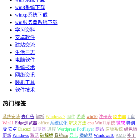
win8系统下载
winxp系统下载
win服务器系统下载
学习资料
安卓软件
建站交流
生活日志
电脑软件
系统技术
网络资讯
装机工具
软件技术
热门标签
系统安装
去广告
解析
Windows 7
固件
游戏
win10
注册表
路由器
U盘
Win11
Edge浏览器
office
系统优化
解决方法
cpu
Win11系统
微软
特别
版
安卓
Discuz!
浏览器
进程
Wordpress
PotPlayer
网站
原版系统
绿色版
更新
Windows
激活
破解版
系统iso
显卡
播放器
Windows10
AMD
补丁