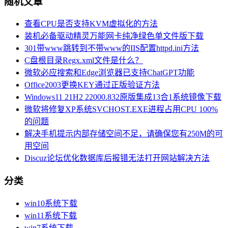
随机文章
查看CPU是否支持KVM虚拟化的方法
装机必备驱动精灵万能网卡纯净绿色单文件版下载
301带www跳转到不带www的IIS配置httpd.ini方法
C盘根目录Regx.xml文件是什么？
微软必应搜索和Edge浏览器已支持ChatGPT功能
Office2003更换KEY通过正版验证方法
Windows11 21H2 22000.832原版集成13合1系统镜像下载
微软将修复XP系统SVCHOST.EXE进程占用CPU 100%
的问题
解决手机提示内部存储空间不足，请确保您有250M的可
用空间
Discuz论坛优化数据库后报错无法打开网站解决方法
分类
win10系统下载
win11系统下载
win7系统下载