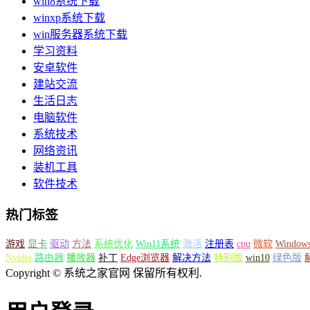
win8系统下载
winxp系统下载
win服务器系统下载
学习资料
安卓软件
建站交流
生活日志
电脑软件
系统技术
网络资讯
装机工具
软件技术
热门标签
游戏
显卡
驱动
方法
系统优化
Win11系统
激活
注册表
cpu
微软
Window
Nvidia
路由器
播放器
补丁
Edge浏览器
解决方法
特别版
win10
绿色版
Copyright © 系统之家官网 保留所有权利.