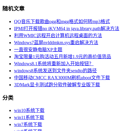
随机文章
QQ音乐下载歌曲ogg和mgg格式如何转mp3格式
IPMI打开报错no iKVM64 in java.library.path解决方法
利用WMIC远程开启计算机远程桌面的方法
Windows7蓝屏nvlddmkm.sys重启解决方法
一直很安静电脑XP主题
淘宝限量1元购活动五月新增1.9元的高价值货品
Windows8.1系统将重新加入开始按钮？
windows8系统发送到文件夹sendto的路径
中国移动CMCC RAX3000M刷机uboot文件下载
3DMark显卡测试跑分软件破解专业版下载
分类
win10系统下载
win11系统下载
win7系统下载