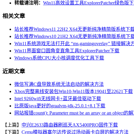
转载请注明：
Win11高效设置工具ExplorerPatcher绿色
相关文章
站长推荐Windows11 22H2 X64无更新纯净精简版系统下
站长推荐Windows10 21H2 X64无更新纯净精简版系统下
Win11系统游戏无法打开此 “ms-gamingoverlay” 链接解决
Win11界面窗口圆角变直角工具ExplorerPatcher下载
Windows系统CPU大小核调度优化工具下载
近期文章
微信写满C盘导致系统无法启动的解决方法
Xbox完整离线安装包Win10-Win11版本19041至22621下载
Intel 9260wifi无线网卡+蓝牙最佳驱动下载
比原版java更好的graalvm-jdk-25.0.1+8.1下载
网站报错count(): Parameter must be an array or an objec
【上篇】
中兴E2633路由器刷巡天AX5400PRO固件下载
【下篇】
Cemu模拟器塞尔达传说过场动画卡白屏的解决方法