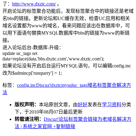
了：
http://www.dxztc.com/
。
开启论坛的标签聚合功能后，发现标签聚合中的链接还是老域
名bbs的链接。更新论坛和UC缓存无效，检查UC应用和相关
域名设置都为www的域名，看来问题应该出在数据库中，可
以用下面语句替换MYSQL数据库中bbs的链接为www的新链
接。
进入论坛后台-数据库-升级：
update uc_tags set
data=replace(data,'bbs.dxztc.com','www.dxztc.com');
如果论坛没有开启后台运行MYSQL语句，可以编辑config.inc
改为$admincp['runquery'] = 1;
标签：
config.inc
Discuz!
dxztc
mysql
uc_tags
域名
标签聚合
解决方
法
版权声明：
本站原创文章，由
好好
发表在
学习资料
分类
下，于2010年08月07日最后更新
转载请注明：
Discuz!论坛标签聚合链接为老域名解决方
法 | 系统之家官网
+复制链接