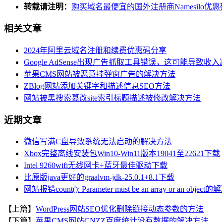
转载请注明：
购买域名最便宜的国外注册商Namesilo优惠
相关文章
2024年阿里云域名注册和续费优惠码分享
Google AdSense出现广告抓取工具错误，这可能导致
苹果CMS网站被恶意挂弹窗广告的解决方法
ZBlog网站添加关键字和描述信息SEO方法
网站被黑搜索篡改site索引标题描述被修改解决方法
近期文章
微信写满C盘导致系统无法启动的解决方法
Xbox完整离线安装包Win10-Win11版本19041至22621下载
Intel 9260wifi无线网卡+蓝牙最佳驱动下载
比原版java更好的graalvm-jdk-25.0.1+8.1下载
网站报错count(): Parameter must be an array or an objec
【上篇】
WordPress网站SEO优化删除链接动态参数的方法
【下篇】
苹果CMS网站CNZZ百度统计没有数据的解决方法