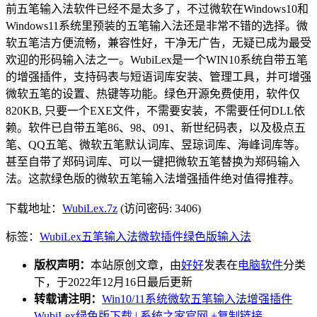
前五笔输入法软件已经不是太多了，不过微软在Windows10和
Windows11系统里预装的五笔输入法还是非常不错的选择。微
软五笔洁方便流畅，兼容性好，干净无广告，无疑已成为最受
欢迎的形码输入法之一。WubiLex是一个WIN10系统自带五笔
的增强插件，支持码表与短语词库安装、管理工具，并可增强
微软五笔的设置、热键等功能。绿色开源免费使用，软件仅
820KB, 只要一个EXE文件，不需要安装，不需要任何DLL依
赖。软件已自带五笔86、98、091、新世纪码表，以及极点五
笔、QQ五笔、微软五笔默认词库、昱琼词库、海峰词库等。
甚至自带了郑码词库、可以一键把微软五笔替换为郑码输入
法。这款绿色版的微软五笔输入法增强插件绝对值得推荐。
下载地址：
WubiLex.7z
(访问密码: 3406)
标签：
WubiLex
五笔输入法
微软
插件
绿色版
输入法
版权声明：
本站原创文章，由
好好
发表在
电脑软件
分类
下，于2022年12月16日最后更新
转载请注明：
Win10/11系统微软五笔输入法增强插件
WubiLex绿色版下载 | 系统之家官网
+复制链接