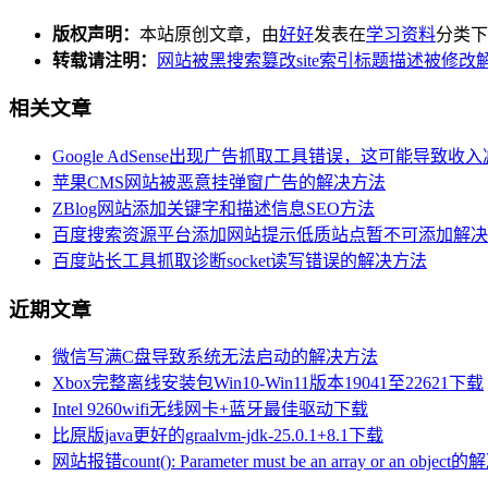
版权声明：
本站原创文章，由
好好
发表在
学习资料
分类下
转载请注明：
网站被黑搜索篡改site索引标题描述被修改解
相关文章
Google AdSense出现广告抓取工具错误，这可能导致
苹果CMS网站被恶意挂弹窗广告的解决方法
ZBlog网站添加关键字和描述信息SEO方法
百度搜索资源平台添加网站提示低质站点暂不可添加解决
百度站长工具抓取诊断socket读写错误的解决方法
近期文章
微信写满C盘导致系统无法启动的解决方法
Xbox完整离线安装包Win10-Win11版本19041至22621下载
Intel 9260wifi无线网卡+蓝牙最佳驱动下载
比原版java更好的graalvm-jdk-25.0.1+8.1下载
网站报错count(): Parameter must be an array or an objec