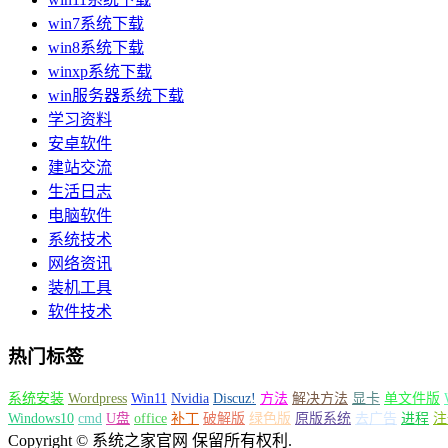
win7系统下载
win8系统下载
winxp系统下载
win服务器系统下载
学习资料
安卓软件
建站交流
生活日志
电脑软件
系统技术
网络资讯
装机工具
软件技术
热门标签
系统安装
Wordpress
Win11
Nvidia
Discuz!
方法
解决方法
显卡
单文件版
Windows10
cmd
U盘
office
补丁
破解版
绿色版
原版系统
去广告
进程
注
Copyright © 系统之家官网 保留所有权利.