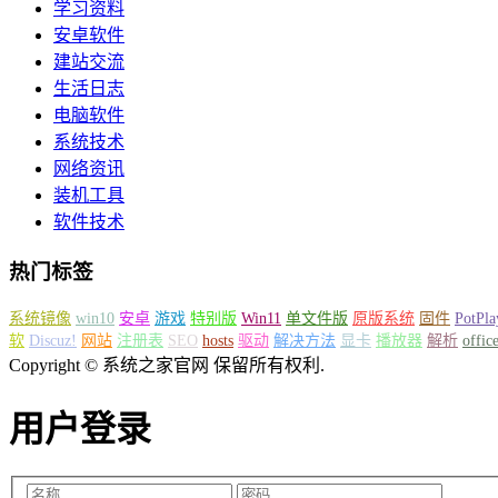
学习资料
安卓软件
建站交流
生活日志
电脑软件
系统技术
网络资讯
装机工具
软件技术
热门标签
系统镜像
win10
安卓
游戏
特别版
Win11
单文件版
原版系统
固件
PotPla
软
Discuz!
网站
注册表
SEO
hosts
驱动
解决方法
显卡
播放器
解析
offic
Copyright © 系统之家官网 保留所有权利.
用户登录