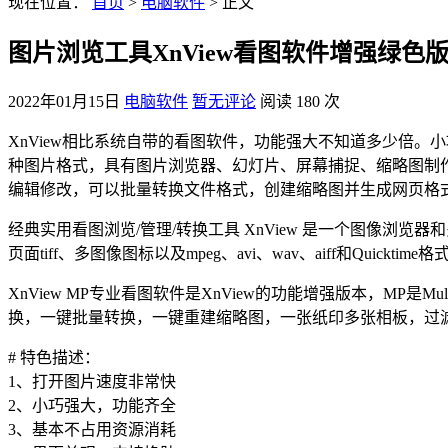
现在位置：
首页
>
电脑软件
> 正文
图片浏览工具XnView看图软件增强绿色
2022年01月15日
电脑软件
暂无评论
阅读 180 次
XnView相比系统自带的看图软件，功能强大不知道多少倍。小
种图片格式，具有图片浏览器、幻灯片、屏幕捕捉、缩略图制作
编辑修改，可以批量转换文件格式，创建缩略图并生成网页格式
经典实用看图浏览/管理/转换工具 XnView 是一个图像浏览器和多媒
页面tiff、多图像图标以及mpeg、avi、wav、aiff和Quicktim
XnView MP专业看图软件是XnView的功能增强版本，MP是
换，一键批量转换，一键重建缩略图，一张纸印多张相板，过
# 特色描述：
1、打开图片速度非常快
2、小巧强大，功能齐全
3、基本不占用资源消耗