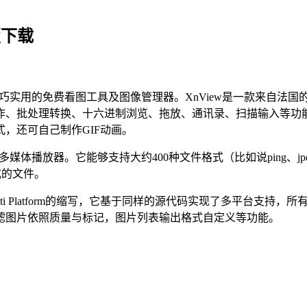
版下载
巧实用的免费看图工具及图像管理器。XnView是一款来自法国的
、批处理转换、十六进制浏览、拖放、通讯录、扫描输入等功能
，还可自己制作GIF动画。
体播放器。它能够支持大约400种文件格式（比如说ping、jpeg、tar
e格式的文件。
Multi Platform的缩写，它基于同样的源代码实现了多平台支
滤图片依照质量与标记，图片列表输出格式自定义等功能。