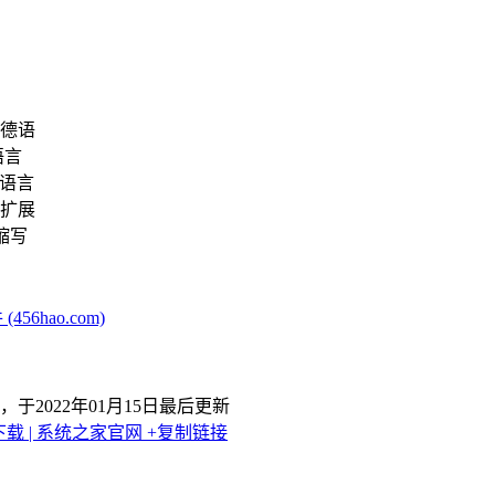
、德语
语言
有语言
键扩展
的缩写
6hao.com)
，于2022年01月15日最后更新
载 | 系统之家官网
+复制链接