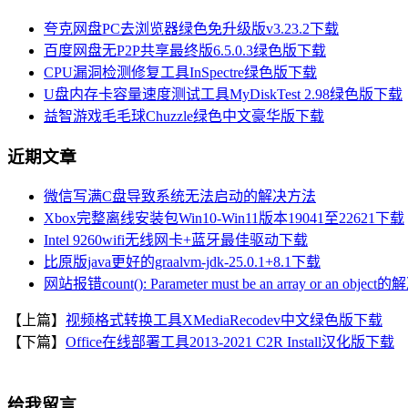
夸克网盘PC去浏览器绿色免升级版v3.23.2下载
百度网盘无P2P共享最终版6.5.0.3绿色版下载
CPU漏洞检测修复工具InSpectre绿色版下载
U盘内存卡容量速度测试工具MyDiskTest 2.98绿色版下载
益智游戏毛毛球Chuzzle绿色中文豪华版下载
近期文章
微信写满C盘导致系统无法启动的解决方法
Xbox完整离线安装包Win10-Win11版本19041至22621下载
Intel 9260wifi无线网卡+蓝牙最佳驱动下载
比原版java更好的graalvm-jdk-25.0.1+8.1下载
网站报错count(): Parameter must be an array or an objec
【上篇】
视频格式转换工具XMediaRecodev中文绿色版下载
【下篇】
Office在线部署工具2013-2021 C2R Install汉化版下载
给我留言