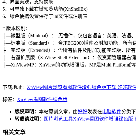
4、界面美观，支持换肤
5、可单独下载右键预览功能(XnShellEx)
6、绿色便携设置保存于ini文件或注册表
# 版本区别：
├—微型版（Minimal）： 无插件，仅包含语言：英语、法语
├—标准版（Standard）： 含JPEG2000插件及附加功能，所有
├—完整版（Extended）：含所有插件及附加功能完整版，所
├—右键扩展版（XnView Shell Extension）：仅资源管理器右
├—XnViewMP：XnView的功能增强版，MP是Multi Platform
下载地址：
XnView图片浏览看图软件增强绿色版下载-好好软件 (45
标签：
XnView
看图软件
绿色版
版权声明：
本站原创文章，由
好好
发表在
电脑软件
分类下
转载请注明：
图片浏览工具XnView看图软件增强绿色版下
相关文章