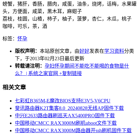
螃蟹，猪肝，香肠，腊肉，咸蛋，油条，烧烤，话梅，水果罐
头，方便面，咸菜，黑木耳，麻蚶子
荔枝，桂圆，山楂，柿子，柚子，菠萝，杏仁，木瓜，桃子
咖啡，可乐，茶，酒
标签：
怀孕
版权声明：
本站原创文章，由
好好
发表在
学习资料
分类
下，于2013年02月23日最后更新
转载请注明：
孕妇怀孕期间不能吃不能喝的食物是什
么？ | 系统之家官网
+复制链接
相关文章
七彩虹B365M-E魔改BIOS支持E3V5-V6CPU
斐讯路由器K2T集客8.0_20240828无线AP固件下载
中兴E2633路由器刷巡天AX5400PRO固件下载
中国移动CMCC RAX3000M刷机uboot文件下载
中国移动CMCC RAX3000M路由器开ssh刷机固件下载