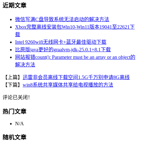
近期文章
微信写满C盘导致系统无法启动的解决方法
Xbox完整离线安装包Win10-Win11版本19041至22621下
载
Intel 9260wifi无线网卡+蓝牙最佳驱动下载
比原版java更好的graalvm-jdk-25.0.1+8.1下载
网站报错count(): Parameter must be an array or an object的
解决方法
【上篇】
迅雷非会员离线下载空间1.5G千万别申请8G离线
【下篇】
win8系统共享媒体共享给电视播放的方法
评论已关闭！
热门文章
N/A
随机文章