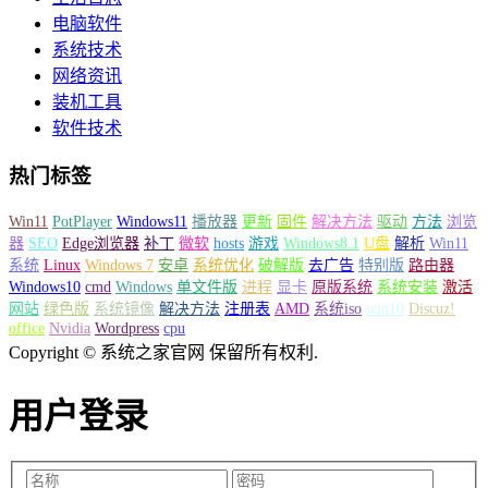
电脑软件
系统技术
网络资讯
装机工具
软件技术
热门标签
Win11
PotPlayer
Windows11
播放器
更新
固件
解决方法
驱动
方法
浏览
器
SEO
Edge浏览器
补丁
微软
hosts
游戏
Windows8.1
U盘
解析
Win11
系统
Linux
Windows 7
安卓
系统优化
破解版
去广告
特别版
路由器
Windows10
cmd
Windows
单文件版
进程
显卡
原版系统
系统安装
激活
网站
绿色版
系统镜像
解决方法
注册表
AMD
系统iso
win10
Discuz!
office
Nvidia
Wordpress
cpu
Copyright © 系统之家官网 保留所有权利.
用户登录