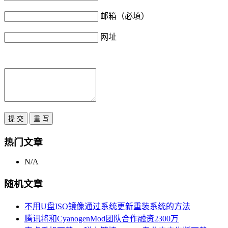
邮箱（必填）
网址
热门文章
N/A
随机文章
不用U盘ISO镜像通过系统更新重装系统的方法
腾讯将和CyanogenMod团队合作融资2300万