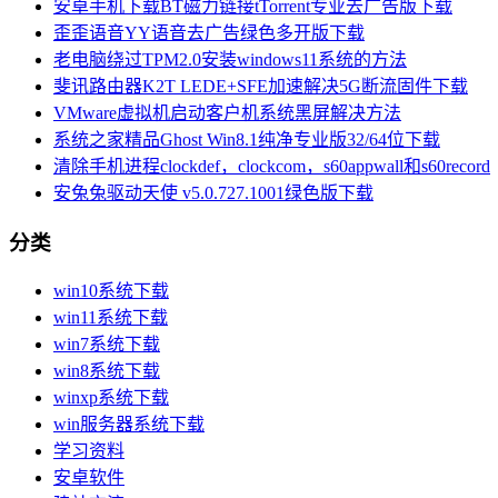
安卓手机下载BT磁力链接tTorrent专业去广告版下载
歪歪语音YY语音去广告绿色多开版下载
老电脑绕过TPM2.0安装windows11系统的方法
斐讯路由器K2T LEDE+SFE加速解决5G断流固件下载
VMware虚拟机启动客户机系统黑屏解决方法
系统之家精品Ghost Win8.1纯净专业版32/64位下载
清除手机进程clockdef，clockcom，s60appwall和s60record
安兔兔驱动天使 v5.0.727.1001绿色版下载
分类
win10系统下载
win11系统下载
win7系统下载
win8系统下载
winxp系统下载
win服务器系统下载
学习资料
安卓软件