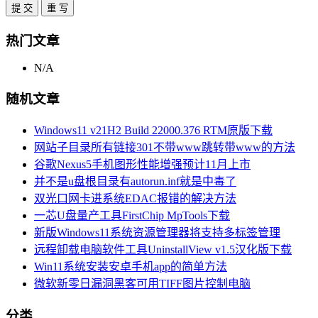
热门文章
N/A
随机文章
Windows11 v21H2 Build 22000.376 RTM原版下载
网站子目录所有链接301不带www跳转带www的方法
谷歌Nexus5手机图形性能增强预计11月上市
并不是u盘根目录有autorun.inf就是中毒了
双光口网卡进系统EDAC报错的解决方法
一芯U盘量产工具FirstChip MpTools下载
新版Windows11系统资源管理器将支持多标签管理
远程卸载电脑软件工具UninstallView v1.5汉化版下载
Win11系统安装安卓手机app的简单方法
微软新零日漏洞黑客可用TIFF图片控制电脑
分类