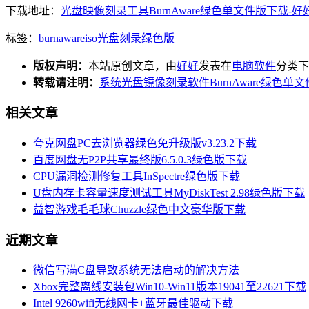
下载地址：
光盘映像刻录工具BurnAware绿色单文件版下载-好好软件 
标签：
burnaware
iso
光盘刻录
绿色版
版权声明：
本站原创文章，由
好好
发表在
电脑软件
分类下
转载请注明：
系统光盘镜像刻录软件BurnAware绿色单文
相关文章
夸克网盘PC去浏览器绿色免升级版v3.23.2下载
百度网盘无P2P共享最终版6.5.0.3绿色版下载
CPU漏洞检测修复工具InSpectre绿色版下载
U盘内存卡容量速度测试工具MyDiskTest 2.98绿色版下载
益智游戏毛毛球Chuzzle绿色中文豪华版下载
近期文章
微信写满C盘导致系统无法启动的解决方法
Xbox完整离线安装包Win10-Win11版本19041至22621下载
Intel 9260wifi无线网卡+蓝牙最佳驱动下载