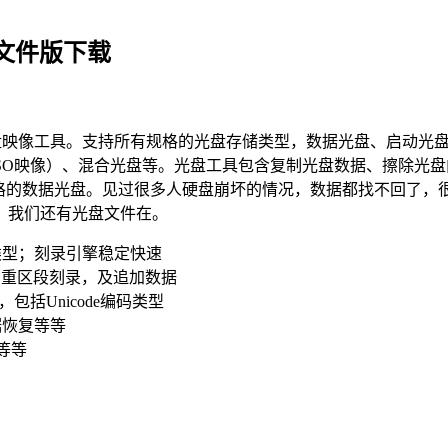
单文件版下载
盘映像工具。支持所有规格的光盘存储类型，数据光盘、启动光盘、影音光
启动ISO映像）、混合光盘等。光盘工具包含复制光盘数据、擦除
盘等多种规格的数据光盘。见过很多人硬盘崩坏的情况，数据都找不回
，我们还有光盘文件在。
类型；刻录引擎稳定快速
持多重区段刻录，及追加数据
括Unicode编码类型
据恢复等等
A等等