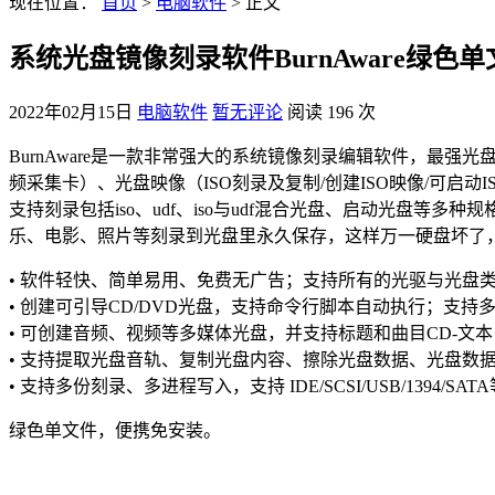
现在位置：
首页
>
电脑软件
> 正文
系统光盘镜像刻录软件BurnAware绿色
2022年02月15日
电脑软件
暂无评论
阅读 196 次
BurnAware是一款非常强大的系统镜像刻录编辑软件，最强光
频采集卡）、光盘映像（ISO刻录及复制/创建ISO映像/可
支持刻录包括iso、udf、iso与udf混合光盘、启动光
乐、电影、照片等刻录到光盘里永久保存，这样万一硬盘坏了
• 软件轻快、简单易用、免费无广告；支持所有的光驱与光盘
• 创建可引导CD/DVD光盘，支持命令行脚本自动执行；支
• 可创建音频、视频等多媒体光盘，并支持标题和曲目CD-文本，包
• 支持提取光盘音轨、复制光盘内容、擦除光盘数据、光盘数
• 支持多份刻录、多进程写入，支持 IDE/SCSI/USB/1394/SAT
绿色单文件，便携免安装。