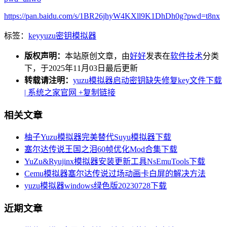
https://pan.baidu.com/s/1BR26jhyW4KXll9K1DhDh0g?pwd=t8nx
标签：
key
yuzu
密钥
模拟器
版权声明：
本站原创文章，由
好好
发表在
软件技术
分类
下，于2025年11月03日最后更新
转载请注明：
yuzu模拟器启动密钥缺失修复key文件下载
| 系统之家官网
+复制链接
相关文章
柚子Yuzu模拟器完美替代Suyu模拟器下载
塞尔达传说王国之泪60帧优化Mod合集下载
YuZu&Ryujinx模拟器安装更新工具NsEmuTools下载
Cemu模拟器塞尔达传说过场动画卡白屏的解决方法
yuzu模拟器windows绿色版20230728下载
近期文章