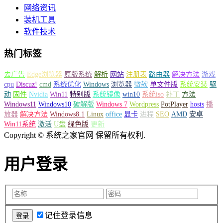
网络资讯
装机工具
软件技术
热门标签
去广告
Edge浏览器
原版系统
解析
网站
注册表
路由器
解决方法
游戏
cpu
Discuz!
cmd
系统优化
Windows
浏览器
微软
单文件版
系统安装
驱
动
固件
Nvidia
Win11
特别版
系统镜像
win10
系统iso
补丁
方法
Windows11
Windows10
破解版
Windows 7
Wordpress
PotPlayer
hosts
播
放器
解决方法
Windows8.1
Linux
office
显卡
进程
SEO
AMD
安卓
Win11系统
激活
U盘
绿色版
更新
Copyright © 系统之家官网 保留所有权利.
用户登录
记住登录信息