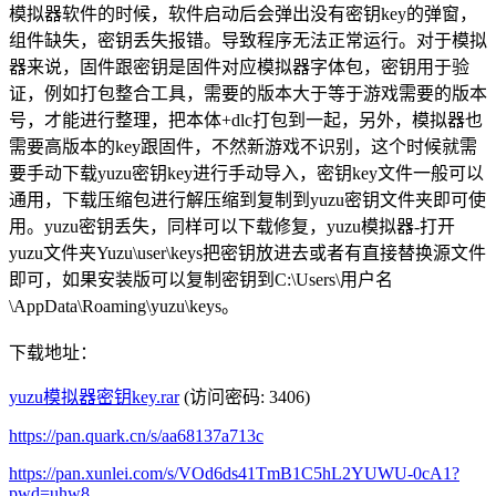
模拟器软件的时候，软件启动后会弹出没有密钥key的弹窗，
组件缺失，密钥丢失报错。导致程序无法正常运行。对于模拟
器来说，固件跟密钥是固件对应模拟器字体包，密钥用于验
证，例如打包整合工具，需要的版本大于等于游戏需要的版本
号，才能进行整理，把本体+dlc打包到一起，另外，模拟器也
需要高版本的key跟固件，不然新游戏不识别，这个时候就需
要手动下载yuzu密钥key进行手动导入，密钥key文件一般可以
通用，下载压缩包进行解压缩到复制到yuzu密钥文件夹即可使
用。yuzu密钥丢失，同样可以下载修复，yuzu模拟器-打开
yuzu文件夹Yuzu\user\keys把密钥放进去或者有直接替换源文件
即可，如果安装版可以复制密钥到C:\Users\用户名
\AppData\Roaming\yuzu\keys。
下载地址：
yuzu模拟器密钥key.rar
(访问密码: 3406)
https://pan.quark.cn/s/aa68137a713c
https://pan.xunlei.com/s/VOd6ds41TmB1C5hL2YUWU-0cA1?
pwd=uhw8