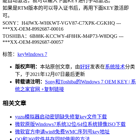
能自动激活，就可以输入下面KEY进行手动激活。
如果是RTM版本的可以导入证书后，再用下面KEY激活即
可。
SONY：H4JWX-WHKWT-VGV87-C7XPK-CGKHQ ---
***XX-OEM-8992687-00016
TOSHIBA：6B88K-KCCWY-4F8HK-M4P73-W8DQG ---
***XX-OEM-8992687-00057
标签：
key
Windows 7
版权声明：
本站原创文章，由
好好
发表在
系统技术
分类
下，于2021年12月07日最后更新
转载请注明：
Sony和Toshiba的Windows 7 OEM KEY | 系
统之家官网
+复制链接
相关文章
yuzu模拟器启动密钥缺失修复key文件下载
微软原版Windows7系统32位/64位系统镜像ISO下载
微软官方申请win8免费WMC序列号key地址
QQ和360软件共存同时使用的方法