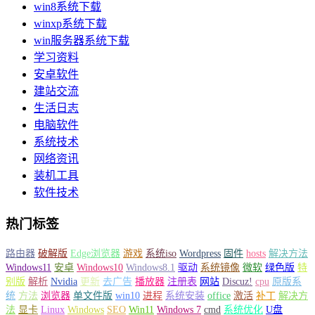
win8系统下载
winxp系统下载
win服务器系统下载
学习资料
安卓软件
建站交流
生活日志
电脑软件
系统技术
网络资讯
装机工具
软件技术
热门标签
路由器
破解版
Edge浏览器
游戏
系统iso
Wordpress
固件
hosts
解决方法
Windows11
安卓
Windows10
Windows8.1
驱动
系统镜像
微软
绿色版
特
别版
解析
Nvidia
更新
去广告
播放器
注册表
网站
Discuz!
cpu
原版系
统
方法
浏览器
单文件版
win10
进程
系统安装
office
激活
补丁
解决方
法
显卡
Linux
Windows
SEO
Win11
Windows 7
cmd
系统优化
U盘