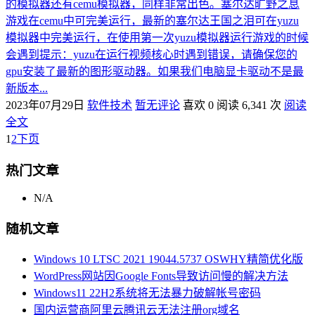
的模拟器还有cemu模拟器，同样非常出色。塞尔达旷野之息
游戏在cemu中可完美运行，最新的塞尔达王国之泪可在yuzu
模拟器中完美运行，在使用第一次yuzu模拟器运行游戏的时候
会遇到提示：yuzu在运行视频核心时遇到错误，请确保您的
gpu安装了最新的图形驱动器。如果我们电脑显卡驱动不是最
新版本...
2023年07月29日
软件技术
暂无评论
喜欢 0
阅读 6,341 次
阅读
全文
1
2
下页
热门文章
N/A
随机文章
Windows 10 LTSC 2021 19044.5737 OSWHY精简优化版
WordPress网站因Google Fonts导致访问慢的解决方法
Windows11 22H2系统将无法暴力破解帐号密码
国内运营商阿里云腾讯云无法注册org域名