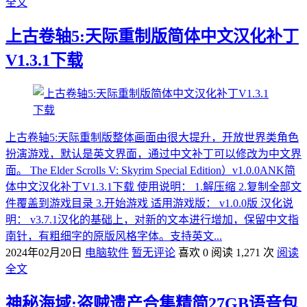
全文
上古卷轴5:天际重制版简体中文汉化补丁
V1.3.1下载
上古卷轴5:天际重制版整体画面由很大提升，开放世界类角色
扮演游戏，默认是英文界面，通过中文补丁可以修改为中文界
面。 The Elder Scrolls V: Skyrim Special Edition）v1.0.0ANK简
体中文汉化补丁V1.3.1下载 使用说明： 1.解压缩 2.复制全部文
件覆盖到游戏目录 3.开始游戏 适用游戏版： v1.0.0版 汉化说
明： v3.7.1汉化的基础上，对新的文本进行增加，保留中文指
南针，有粗细字的原版风格字体。支持英文...
2024年02月20日
电脑软件
暂无评论
喜欢 0
阅读 1,271 次
阅读
全文
神秘海域:盗贼遗产合集精简27GB语音包