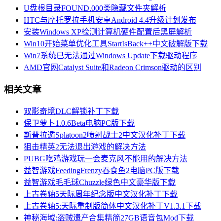
U盘根目录FOUND.000类隐藏文件夹解析
HTC与摩托罗拉手机安卓Android 4.4升级计划发布
安装Windows XP检测计算机硬件配置后黑屏解析
Win10开始菜单优化工具StartIsBack++中文破解版下载
Win7系统已无法通过Windows Update下载驱动程序
AMD官网Catalyst Suite和Radeon Crimson驱动的区别
相关文章
双影奇境DLC解锁补丁下载
保卫萝卜1.0.6Beta电脑PC版下载
斯普拉遁Splatoon2喷射战士2中文汉化补丁下载
狙击精英2无法退出游戏的解决方法
PUBG吃鸡游戏玩一会麦克风不能用的解决方法
益智游戏FeedingFrenzy吞食鱼2电脑PC版下载
益智游戏毛毛球Chuzzle绿色中文豪华版下载
上古卷轴5天际周年纪念版中文汉化补丁下载
上古卷轴5:天际重制版简体中文汉化补丁V1.3.1下载
神秘海域:盗贼遗产合集精简27GB语音包Mod下载