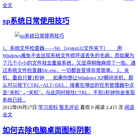
全文
xp系统日常使用技巧
1、系统文件检查器——Sfc（system32文件夹下） 用
Windows难免不会出现系统文件损坏或丢失的毛病，而如果为
了几个小小的文件就去重装系统，又显得稍微麻烦了一些。通
过系统文件检查器Sfc.exe，一切都会变得非常简单。 2、关
机、重启只要1秒钟 如果你想让Windows XP瞬间关机，那
么可以按下CTRL+ALT+DEL，接着在弹出的任务管理器中点
击“关机”→“关机”，与此同时按住CTRL，不到1秒钟你会发现
系统已经...
2012年09月27日
学习资料
暂无评论
喜欢 0
阅读 2,415 次
阅读
全文
如何去除电脑桌面图标阴影