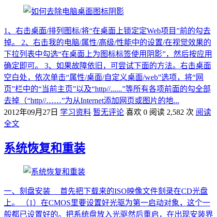
1、右击桌面/排列图标/将“在桌面上锁定定Web项目”前的勾去
掉。 2、右击我的电脑/属性/高级/性能中的设置/在视觉效果的
下拉列表中勾选“在桌面上为图标标签使用阴影”，然后按应用
确定即可。 3、如果故障依旧，可尝试下面的方法。右击桌面
空白处，依次单击“属性/桌面/自定义桌面/web”选项，将“网
页”栏中的“当前主页”以及“http//......”等所有各项前面的勾全部
去掉（“http//……”为从Internet添加网页或图片的地...
2012年09月27日
学习资料
暂无评论
喜欢 0
阅读 2,582 次
阅读
全文
系统恢复和重装
一、刻盘安装 首先把下载来的ISO映像文件刻录在CD光盘
上。 （1）在CMOS里要设置好光驱为第一启动对象，这个一
般都已设置好的。把系统盘放入光驱然后重启，在出现安装界