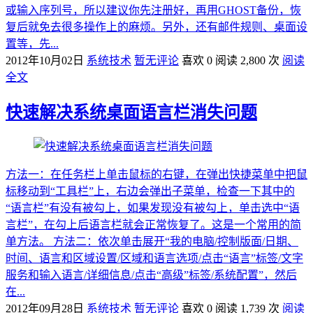
或输入序列号，所以建议你先注册好，再用GHOST备份，恢
复后就免去很多操作上的麻烦。另外，还有邮件规则、桌面设
置等，先...
2012年10月02日
系统技术
暂无评论
喜欢 0
阅读 2,800 次
阅读
全文
快速解决系统桌面语言栏消失问题
方法一：在任务栏上单击鼠标的右键，在弹出快捷菜单中把鼠
标移动到“工具栏”上，右边会弹出子菜单，检查一下其中的
“语言栏”有没有被勾上，如果发现没有被勾上，单击选中“语
言栏”，在勾上后语言栏就会正常恢复了。这是一个常用的简
单方法。 方法二：依次单击展开“我的电脑/控制版面/日期、
时间、语言和区域设置/区域和语言选项/点击“语言”标签/文字
服务和输入语言/详细信息/点击“高级”标签/系统配置”，然后
在...
2012年09月28日
系统技术
暂无评论
喜欢 0
阅读 1,739 次
阅读