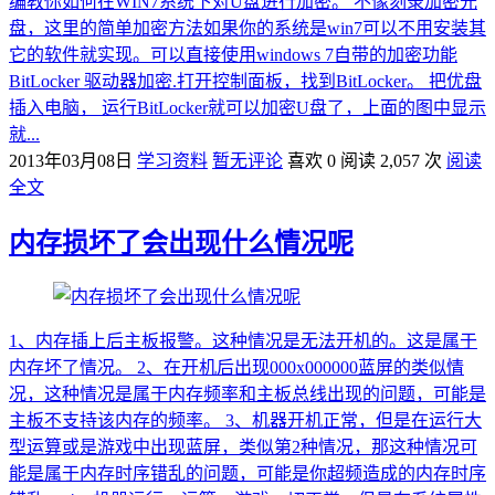
编教你如何在WIN7系统下对U盘进行加密。 不像刻录加密光
盘，这里的简单加密方法如果你的系统是win7可以不用安装其
它的软件就实现。可以直接使用windows 7自带的加密功能
BitLocker 驱动器加密.打开控制面板，找到BitLocker。 把优盘
插入电脑， 运行BitLocker就可以加密U盘了，上面的图中显示
就...
2013年03月08日
学习资料
暂无评论
喜欢 0
阅读 2,057 次
阅读
全文
内存损坏了会出现什么情况呢
1、内存插上后主板报警。这种情况是无法开机的。这是属于
内存坏了情况。 2、在开机后出现000x000000蓝屏的类似情
况，这种情况是属于内存频率和主板总线出现的问题，可能是
主板不支持该内存的频率。 3、机器开机正常，但是在运行大
型运算或是游戏中出现蓝屏，类似第2种情况，那这种情况可
能是属于内存时序错乱的问题，可能是你超频造成的内存时序