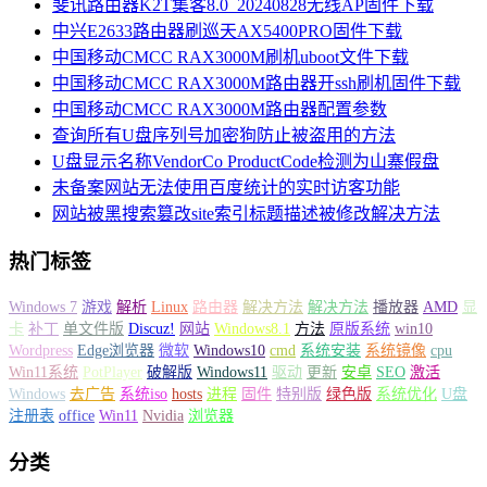
斐讯路由器K2T集客8.0_20240828无线AP固件下载
中兴E2633路由器刷巡天AX5400PRO固件下载
中国移动CMCC RAX3000M刷机uboot文件下载
中国移动CMCC RAX3000M路由器开ssh刷机固件下载
中国移动CMCC RAX3000M路由器配置参数
查询所有U盘序列号加密狗防止被盗用的方法
U盘显示名称VendorCo ProductCode检测为山寨假盘
未备案网站无法使用百度统计的实时访客功能
网站被黑搜索篡改site索引标题描述被修改解决方法
热门标签
Windows 7
游戏
解析
Linux
路由器
解决方法
解决方法
播放器
AMD
显
卡
补丁
单文件版
Discuz!
网站
Windows8.1
方法
原版系统
win10
Wordpress
Edge浏览器
微软
Windows10
cmd
系统安装
系统镜像
cpu
Win11系统
PotPlayer
破解版
Windows11
驱动
更新
安卓
SEO
激活
Windows
去广告
系统iso
hosts
进程
固件
特别版
绿色版
系统优化
U盘
注册表
office
Win11
Nvidia
浏览器
分类