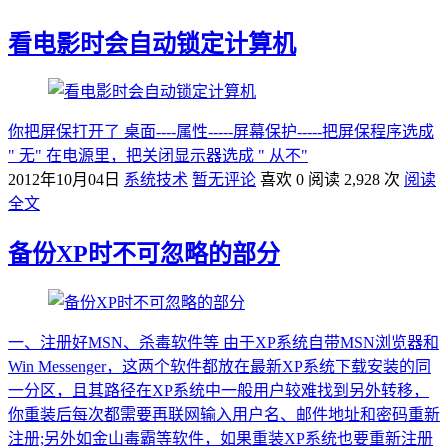
看电影时会自动锁定计算机
你把屏保打开了 桌面----属性-----屏幕保护-----把屏保程序选成
" 无" 在电源里，把关闭显示器选成 " 从不"
2012年10月04日
系统技术
暂无评论
喜欢 0
阅读 2,928 次
阅读
全文
备份XP时不可忽略的部分
一、注册好MSN、杀毒软件等 由于XP系统自带MSN浏览器和
Win Messenger，这两个软件都放在最新XP系统下载安装的同
一分区，且其路径在XP系统中一般用户较难找到另外转移，
你重装后每次都需要再联网输入用户名、邮件地址和密码重新
注册;另外如金山毒霸等软件，如果重装XP系统也要重新注册