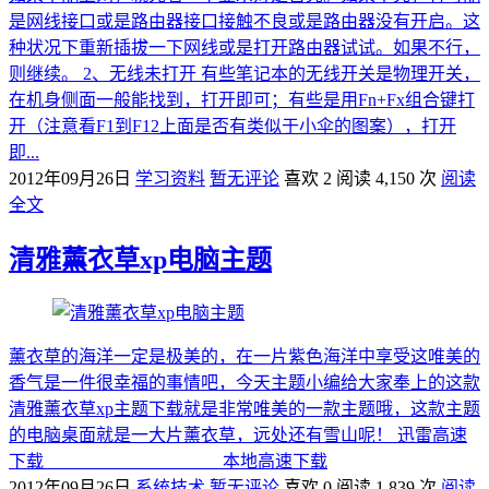
是网线接口或是路由器接口接触不良或是路由器没有开启。这
种状况下重新插拔一下网线或是打开路由器试试。如果不行，
则继续。 2、无线未打开 有些笔记本的无线开关是物理开关，
在机身侧面一般能找到，打开即可；有些是用Fn+Fx组合键打
开（注意看F1到F12上面是否有类似于小伞的图案），打开
即...
2012年09月26日
学习资料
暂无评论
喜欢 2
阅读 4,150 次
阅读
全文
清雅薰衣草xp电脑主题
薰衣草的海洋一定是极美的，在一片紫色海洋中享受这唯美的
香气是一件很幸福的事情吧，今天主题小编给大家奉上的这款
清雅薰衣草xp主题下载就是非常唯美的一款主题哦，这款主题
的电脑桌面就是一大片薰衣草，远处还有雪山呢！ 迅雷高速
下载 本地高速下载
2012年09月26日
系统技术
暂无评论
喜欢 0
阅读 1,839 次
阅读