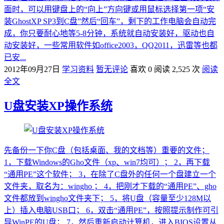
面时，可以用键盘上的“向上”方向键或用鼠标选择第一项“安
装GhostXP SP3到C盘”然后“回车”，剩下的工作电脑会自动完
成，你只要耐心地等5-8分钟，系统就自动安装好，驱动也自
动安装好，一些常用软件如office2003，QQ2011，迅雷等也都
已安...
2012年09月27日
学习资料
暂无评论
喜欢 0
阅读 2,525 次
阅读
全文
U盘安装XP操作系统
先备份一下你C盘（包括桌面、我的文档等）重要的文件；
1，下载Windows的Gho文件（xp、win7均可）； 2，再下载
“通用PE”这个软件； 3，在除了C盘外的任何一个盘建立一个
文件夹，取名为：wingho ； 4，把刚才下载的“通用PE”、gho
文件都放到wingho文件夹下； 5，将U盘（容量至少128M以
上）插入电脑USB口； 6，双击“通用PE”，按照提示制作可引
导WinPE的U盘； 7，然后重新启动计算机，进入BIOS设置从