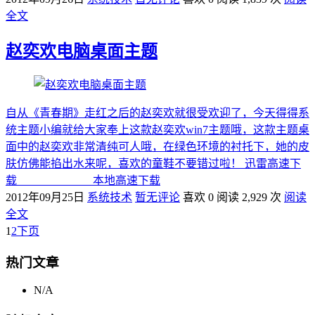
全文
赵奕欢电脑桌面主题
自从《青春期》走红之后的赵奕欢就很受欢迎了，今天得得系
统主题小编就给大家奉上这款赵奕欢win7主题哦，这款主题桌
面中的赵奕欢非常清纯可人哦，在绿色环境的衬托下，她的皮
肤仿佛能掐出水来呢，喜欢的童鞋不要错过啦！ 迅雷高速下
载 本地高速下载
2012年09月25日
系统技术
暂无评论
喜欢 0
阅读 2,929 次
阅读
全文
1
2
下页
热门文章
N/A