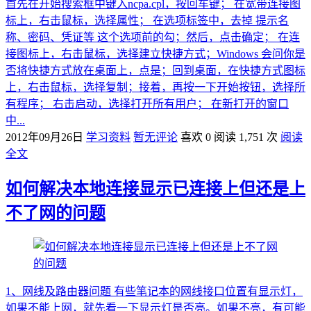
首先在开始搜索框中键入ncpa.cpl，按回车键； 在宽带连接图
标上，右击鼠标，选择属性； 在选项标签中，去掉 提示名
称、密码、凭证等 这个选项前的勾；然后，点击确定； 在连
接图标上，右击鼠标，选择建立快捷方式；Windows 会问你是
否将快捷方式放在桌面上，点是；回到桌面，在快捷方式图标
上，右击鼠标，选择复制；接着，再按一下开始按钮，选择所
有程序； 右击启动，选择打开所有用户； 在新打开的窗口
中...
2012年09月26日
学习资料
暂无评论
喜欢 0
阅读 1,751 次
阅读
全文
如何解决本地连接显示已连接上但还是上
不了网的问题
1、网线及路由器问题 有些笔记本的网线接口位置有显示灯，
如果不能上网，就先看一下显示灯是否亮。如果不亮，有可能