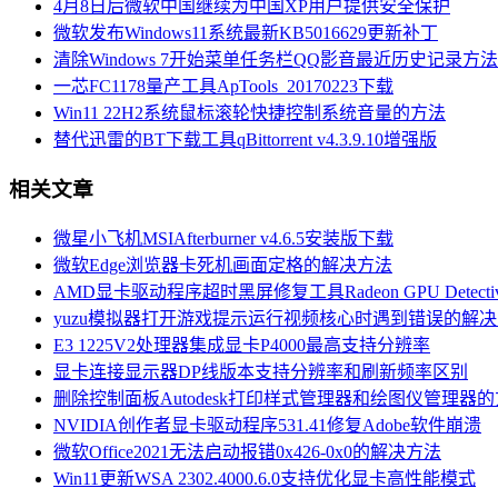
4月8日后微软中国继续为中国XP用户提供安全保护
微软发布Windows11系统最新KB5016629更新补丁
清除Windows 7开始菜单任务栏QQ影音最近历史记录方法
一芯FC1178量产工具ApTools_20170223下载
Win11 22H2系统鼠标滚轮快捷控制系统音量的方法
替代迅雷的BT下载工具qBittorrent v4.3.9.10增强版
相关文章
微星小飞机MSIAfterburner v4.6.5安装版下载
微软Edge浏览器卡死机画面定格的解决方法
AMD显卡驱动程序超时黑屏修复工具Radeon GPU Detecti
yuzu模拟器打开游戏提示运行视频核心时遇到错误的解
E3 1225V2处理器集成显卡P4000最高支持分辨率
显卡连接显示器DP线版本支持分辨率和刷新频率区别
删除控制面板Autodesk打印样式管理器和绘图仪管理器
NVIDIA创作者显卡驱动程序531.41修复Adobe软件崩溃
微软Office2021无法启动报错0x426-0x0的解决方法
Win11更新WSA 2302.4000.6.0支持优化显卡高性能模式