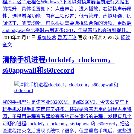
程序，这个进程在Windows 7下可以对扬声器音质进行大幅度
的提升，具体设置如下：点击声音，进入播放，右键扬声器属
性，选择增强功能，内有三项设置：低音管理、虚拟环绕、房
间修正、响度均衡，可以根据需要选择适合你的选项，更改后
audiodg.exe会比平时占用更多CPU，但是音质也会得到提升。
2010年05月11日
系统技术
暂无评论
喜欢 0
阅读 2,596 次
阅读
全文
清除手机进程clockdef，clockcom，
s60appwall和s60record
我的手机型号是诺基亚5320XM，系统S60V3，今天公交车上
玩手机发现手机速度慢了好多，怀疑是否有无用的进程占用资
源，于是用进程查看器检查系统正在运行的进程，发现有几个
可疑的进程clockdef，clockcom，s60appwall和s60record，把这
些进程结束之后发现系统快了很多，但是重启手机后，这些进