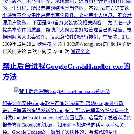
软件版本，木马特征库，系统漏洞，还有用户计算机潜在问题
的一个进程，所以连接网络也是当然的，不过360官方证实这
个进程不会收集用户使用其它软件、文档等个人信息，不会泄
漏用户隐私。 下面是360官方安装协议相关内容： 为了进一步
提高本软件的质量，帮助广大网民更好地管理自己的电脑，根
据国际各大杀毒软件、反恶意软件的通行惯例，在安装、卸...
2009年12月28日
软件技术
关于360进程tongji.exe访问网络解析
已关闭评论
喜欢 0
阅读 2,038 次
阅读全文
禁止后台进程GoogleCrashHandler.exe的
方法
如果你在安装Google软件产品时选择了“帮助Google进行改
进，把崩溃的错误发送给Google”，那么进程里依然会有一个
叫做GoogleCrashHandler.exe的东西在跑，这是为了发送崩溃的
报告方便Google研究bug，如果你不想这样的话可以手动关
掉。Google Update终于做出了实质性的，有诚意的变化。