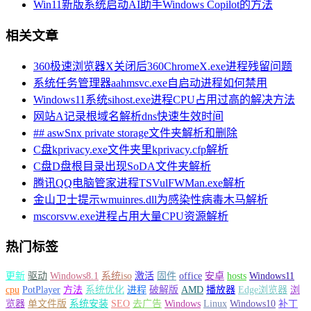
Win11新版系统启动AI助手Windows Copilot的方法
相关文章
360极速浏览器X关闭后360ChromeX.exe进程残留问题
系统任务管理器aahmsvc.exe自启动进程如何禁用
Windows11系统sihost.exe进程CPU占用过高的解决方法
网站A记录根域名解析dns快速生效时间
## aswSnx private storage文件夹解析和删除
C盘kprivacy.exe文件夹里kprivacy.cfp解析
C盘D盘根目录出现SoDA文件夹解析
腾讯QQ电脑管家进程TSVulFWMan.exe解析
金山卫士提示wmuinres.dll为感染性病毒木马解析
mscorsvw.exe进程占用大量CPU资源解析
热门标签
更新
驱动
Windows8.1
系统iso
激活
固件
office
安卓
hosts
Windows11
cpu
PotPlayer
方法
系统优化
进程
破解版
AMD
播放器
Edge浏览器
浏
览器
单文件版
系统安装
SEO
去广告
Windows
Linux
Windows10
补丁