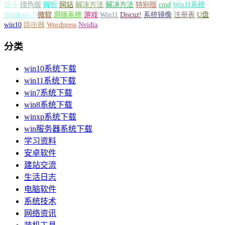
显卡
绿色版
解析
网站
解决方法
解决方法
特别版
cmd
Win11系统
Windows 7
微软
原版系统
游戏
Win11
Discuz!
系统镜像
注册表
U盘
win10
路由器
Wordpress
Nvidia
分类
win10系统下载
win11系统下载
win7系统下载
win8系统下载
winxp系统下载
win服务器系统下载
学习资料
安卓软件
建站交流
生活日志
电脑软件
系统技术
网络资讯